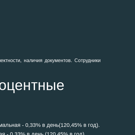
ектности, наличия документов. Сотрудники
оцентные
альная - 0,33% в день(120,45% в год).
я - 0,33% в день (120,45% в год).