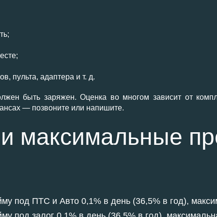
ть;
есте;
, пульта, адаптера и т. д.
олжен быть заряжен. Оценка во многом зависит от компл
ансах — позвоните или напишите.
и максимальные пр
у под ПТС и Авто 0,1% в день (36,5% в год), максим
у под залог 0,1% в день (36,5% в год), максимальна